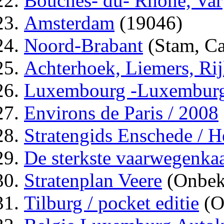
Bouches- du- Rhone, Var
Amsterdam
(19046)
Noord-Brabant
(Stam, Ca
Achterhoek, Liemers, Ri
Luxembourg -Luxembur
Environs de Paris / 2008
Stratengids Enschede / 
De sterkste vaarwegenkaa
Stratenplan Veere
(Onbek
Tilburg / pocket editie
(O