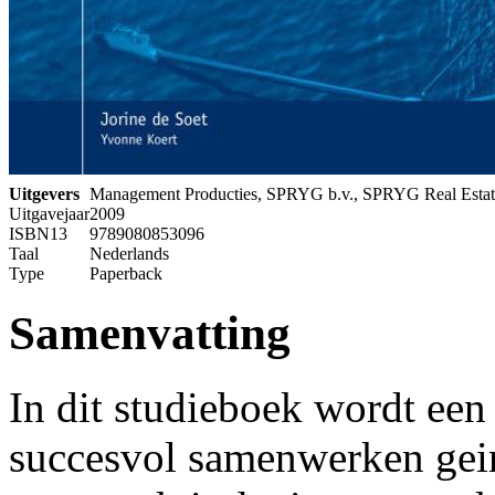
Uitgevers
Management Producties, SPRYG b.v., SPRYG Real Esta
Uitgavejaar
2009
ISBN13
9789080853096
Taal
Nederlands
Type
Paperback
Samenvatting
In dit studieboek wordt e
succesvol samenwerken gei