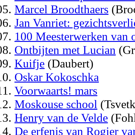
Marcel Broodthaers
(Broo
Jan Vanriet: gezichtsverli
100 Meesterwerken van o
Ontbijten met Lucian
(Gr
Kuifje
(Daubert)
Oskar Kokoschka
Voorwaarts! mars
Moskouse school
(Tsvet
Henry van de Velde
(Foh
De erfenis van Rogier v