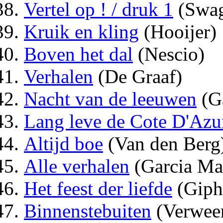
Vertel op ! / druk 1
(Swag
Kruik en kling
(Hooijer)
Boven het dal
(Nescio)
Verhalen
(De Graaf)
Nacht van de leeuwen
(G
Lang leve de Cote D'Azur
Altijd boe
(Van den Berg
Alle verhalen
(Garcia Ma
Het feest der liefde
(Giph
Binnenstebuiten
(Verwee