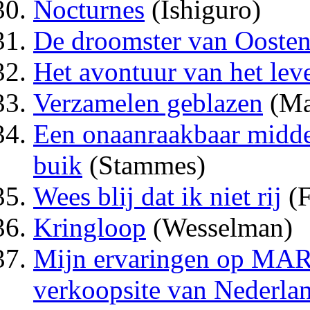
Nocturnes
(Ishiguro)
De droomster van Ooste
Het avontuur van het lev
Verzamelen geblazen
(Ma
Een onaanraakbaar midden
buik
(Stammes)
Wees blij dat ik niet rij
(F
Kringloop
(Wesselman)
Mijn ervaringen op M
verkoopsite van Nederlan