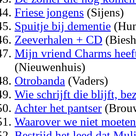
Friese jongens
(Sijens)
Spuitje bij dementie
(Hu
Zeeverhalen + CD
(Biesh
Mijn vriend Charms heef
(Nieuwenhuis)
Otrobanda
(Vaders)
Wie schrijft die blijft, be
Achter het pantser
(Brou
Waarover we niet moeten
Bestrijd het leed dat Mul