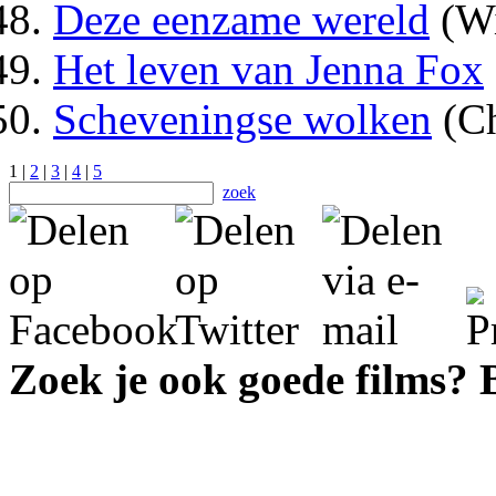
Deze eenzame wereld
(Wi
Het leven van Jenna Fox
Scheveningse wolken
(Ch
1 |
2
|
3
|
4
|
5
zoek
Zoek je ook goede films?