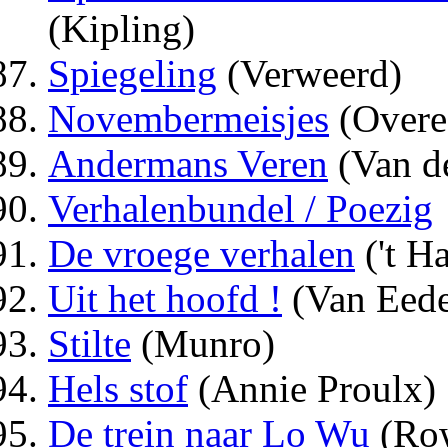
(Kipling)
Spiegeling
(Verweerd)
Novembermeisjes
(Overe
Andermans Veren
(Van de
Verhalenbundel / Poezig
De vroege verhalen
('t Ha
Uit het hoofd !
(Van Eede
Stilte
(Munro)
Hels stof
(Annie Proulx)
De trein naar Lo Wu
(Ro