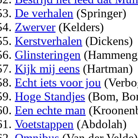
De verhalen
(Springer)
Zwerver
(Kelders)
Kerstverhalen
(Dickens)
Glinsteringen
(Hammenga
Kijk mij eens
(Hartman)
Echt iets voor jou
(Verbo
Hoge Standjes
(Bom, Bo
Een echte man
(Kroonenb
Voetstappen
(Abdolah)
Omnibus
(Van der Velde)