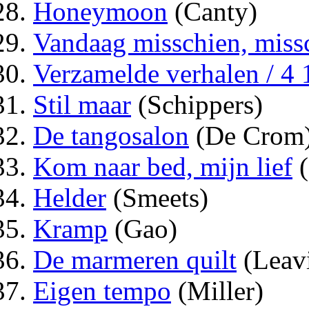
Honeymoon
(Canty)
Vandaag misschien, missc
Verzamelde verhalen / 4
Stil maar
(Schippers)
De tangosalon
(De Crom
Kom naar bed, mijn lief
(
Helder
(Smeets)
Kramp
(Gao)
De marmeren quilt
(Leavi
Eigen tempo
(Miller)