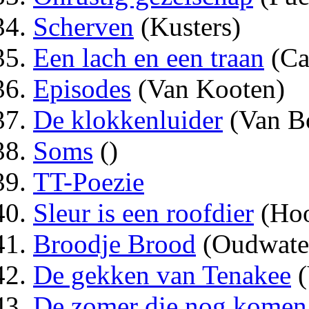
Scherven
(Kusters)
Een lach en een traan
(Ca
Episodes
(Van Kooten)
De klokkenluider
(Van Bo
Soms
()
TT-Poezie
Sleur is een roofdier
(Hoo
Broodje Brood
(Oudwater
De gekken van Tenakee
(
De zomer die nog komen