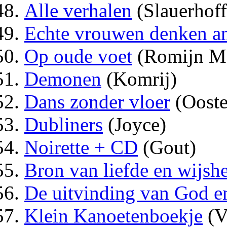
Alle verhalen
(Slauerhoff
Echte vrouwen denken a
Op oude voet
(Romijn Me
Demonen
(Komrij)
Dans zonder vloer
(Ooste
Dubliners
(Joyce)
Noirette + CD
(Gout)
Bron van liefde en wijsh
De uitvinding van God e
Klein Kanoetenboekje
(V