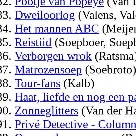
Pootje van Popeye
(Van 
Dweiloorlog
(Valens, Val
Het mannen ABC
(Meije
Reistiid
(Soepboer, Soep
Verborgen wrok
(Ratsma
Matrozensoep
(Soebroto
Tour-fans
(Kalb)
Haat, liefde en nog een pa
Zonneglitters
(Van der H
Privé Detective - Columns