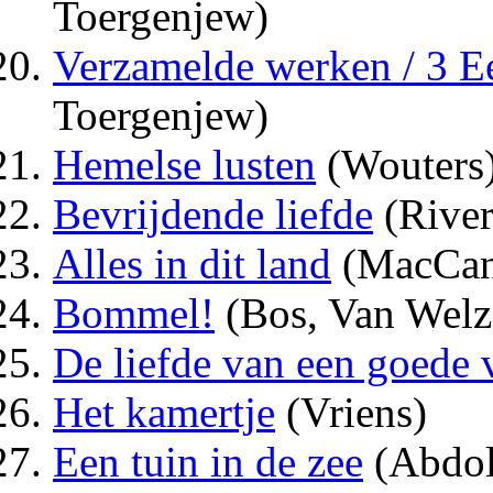
Toergenjew)
Verzamelde werken / 3 Ee
Toergenjew)
Hemelse lusten
(Wouters
Bevrijdende liefde
(River
Alles in dit land
(MacCan
Bommel!
(Bos, Van Welz
De liefde van een goede
Het kamertje
(Vriens)
Een tuin in de zee
(Abdol