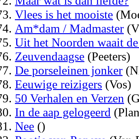
Maar wat is dan liefde?
Vlees is het mooiste
(Moe
Am*dam / Madmaster
(V
Uit het Noorden waait d
Zeuvendaagse
(Peeters)
De porseleinen jonker
(N
Eeuwige reizigers
(Vos)
50 Verhalen en Verzen
(G
In de aap gelogeerd
(Plan
Nee
()