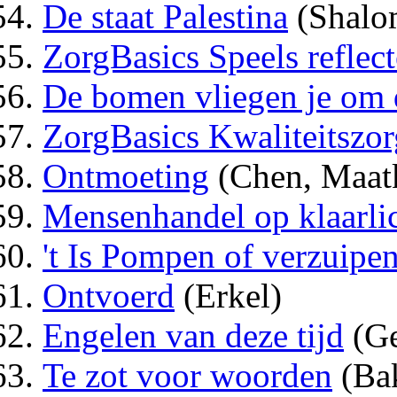
De staat Palestina
(Shalo
ZorgBasics Speels reflec
De bomen vliegen je om 
ZorgBasics Kwaliteitszor
Ontmoeting
(Chen, Maat
Mensenhandel op klaarli
't Is Pompen of verzuipe
Ontvoerd
(Erkel)
Engelen van deze tijd
(Ge
Te zot voor woorden
(Ba