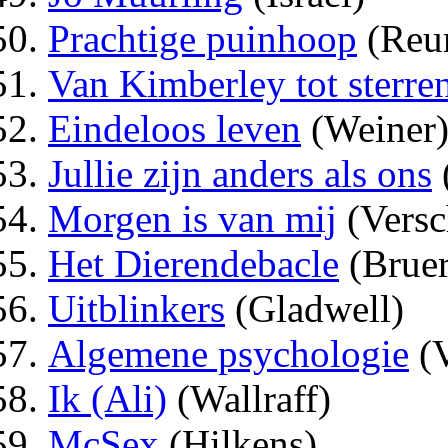
Prachtige puinhoop
(Reu
Van Kimberley tot sterre
Eindeloos leven
(Weiner
Jullie zijn anders als ons
Morgen is van mij
(Versc
Het Dierendebacle
(Bruer
Uitblinkers
(Gladwell)
Algemene psychologie
(V
Ik (Ali)
(Wallraff)
McSex
(Hilkens)