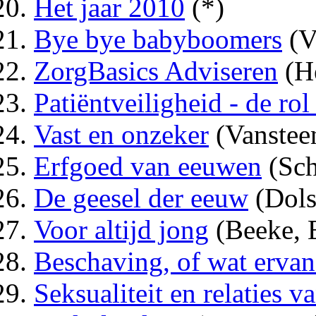
Het jaar 2010
(*)
Bye bye babyboomers
(V
ZorgBasics Adviseren
(H
Patiëntveiligheid - de ro
Vast en onzeker
(Vanstee
Erfgoed van eeuwen
(Sch
De geesel der eeuw
(Dols
Voor altijd jong
(Beeke, 
Beschaving, of wat ervan
Seksualiteit en relaties