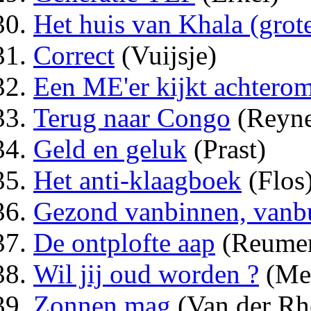
Het huis van Khala (grote
Correct
(Vuijsje)
Een ME'er kijkt achtero
Terug naar Congo
(Reyne
Geld en geluk
(Prast)
Het anti-klaagboek
(Flos
Gezond vanbinnen, vanb
De ontplofte aap
(Reume
Wil jij oud worden ?
(Me
Zonnen mag
(Van der Rh