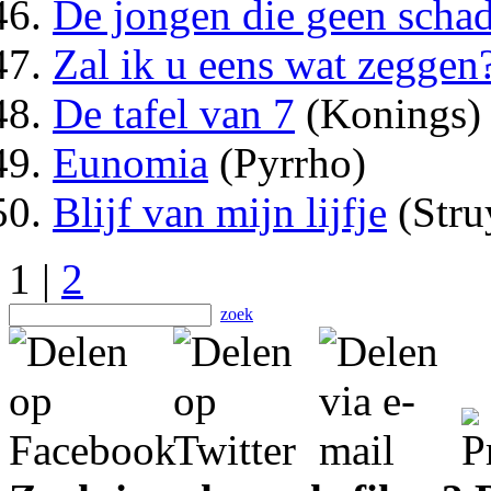
De jongen die geen scha
Zal ik u eens wat zeggen
De tafel van 7
(Konings)
Eunomia
(Pyrrho)
Blijf van mijn lijfje
(Stru
1 |
2
zoek