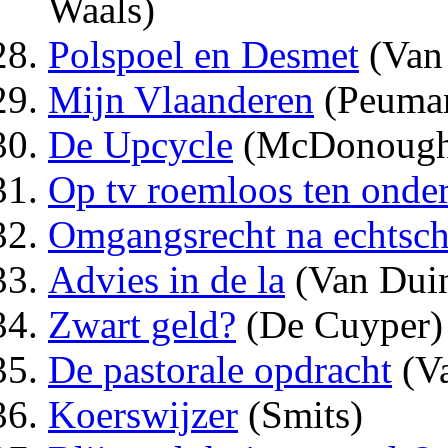
Waals)
Polspoel en Desmet
(Van
Mijn Vlaanderen
(Peuma
De Upcycle
(McDonough
Op tv roemloos ten onde
Omgangsrecht na echtsch
Advies in de la
(Van Dui
Zwart geld?
(De Cuyper)
De pastorale opdracht
(Va
Koerswijzer
(Smits)