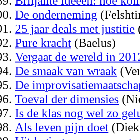
Briljante ideeën: hoe kom
De onderneming
(Felshti
25 jaar deals met justitie
Pure kracht
(Baelus)
Vergaat de wereld in 201
De smaak van wraak
(Ver
De improvisatiemaatscha
Toeval der dimensies
(Nic
Is de klas nog wel zo gel
Als leven pijn doet
(Dieks