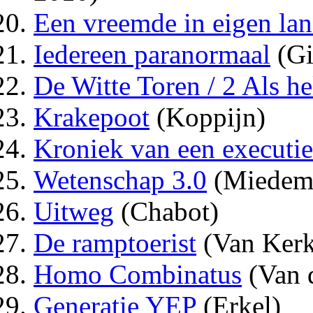
Een vreemde in eigen la
Iedereen paranormaal
(Gi
De Witte Toren / 2 Als h
Krakepoot
(Koppijn)
Kroniek van een executie
Wetenschap 3.0
(Miedem
Uitweg
(Chabot)
De ramptoerist
(Van Ker
Homo Combinatus
(Van 
Generatie YEP
(Erkel)