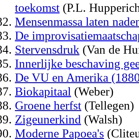
toekomst
(P.L. Hupperich
Mensenmassa laten nade
De improvisatiemaatscha
Stervensdruk
(Van de Hu
Innerlijke beschaving gee
De VU en Amerika (188
Biokapitaal
(Weber)
Groene herfst
(Tellegen)
Zigeunerkind
(Walsh)
Moderne Papoea's
(Cliteu