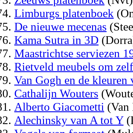
Limburgs platenboek
(On
De nieuwe mecenas
(Stee
Kama Sutra in 3D
(Dorra
Maastrichtse serviezen 
Rietveld meubels om zel
Van Gogh en de kleuren 
Cathalijn Wouters
(Woute
Alberto Giacometti
(Van 
Alechinsky van A tot Y
(