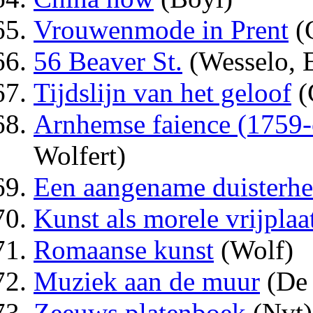
Vrouwenmode in Prent
(G
56 Beaver St.
(Wesselo, E
Tijdslijn van het geloof
(
Arnhemse faience (1759-
Wolfert)
Een aangename duisterhe
Kunst als morele vrijplaa
Romaanse kunst
(Wolf)
Muziek aan de muur
(De 
Zeeuws platenboek
(Nvt)