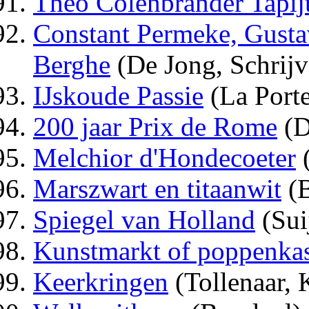
Theo Colenbrander Tapij
Constant Permeke, Gusta
Berghe
(De Jong, Schrijv
IJskoude Passie
(La Porte
200 jaar Prix de Rome
(D
Melchior d'Hondecoeter
(
Marszwart en titaanwit
(
Spiegel van Holland
(Sui
Kunstmarkt of poppenka
Keerkringen
(Tollenaar, 