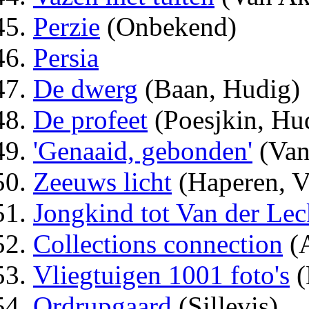
Perzie
(Onbekend)
Persia
De dwerg
(Baan, Hudig)
De profeet
(Poesjkin, Hu
'Genaaid, gebonden'
(Van
Zeeuws licht
(Haperen, V
Jongkind tot Van der Lec
Collections connection
(A
Vliegtuigen 1001 foto's
(
Ordrupgaard
(Sillevis)