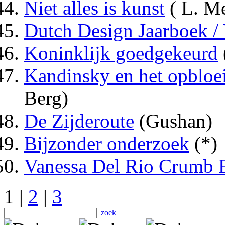
Niet alles is kunst
( L. Me
Dutch Design Jaarboek /
Koninklijk goedgekeurd
Kandinsky en het opbloei
Berg)
De Zijderoute
(Gushan)
Bijzonder onderzoek
(*)
Vanessa Del Rio Crumb E
1 |
2
|
3
zoek