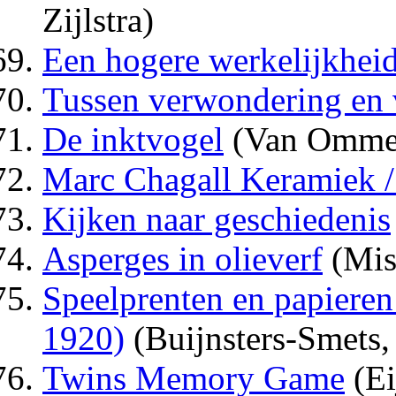
Zijlstra)
Een hogere werkelijkhei
Tussen verwondering en v
De inktvogel
(Van Omme
Marc Chagall Keramiek /
Kijken naar geschiedenis
Asperges in olieverf
(Miss
Speelprenten en papieren
1920)
(Buijnsters-Smets, 
Twins Memory Game
(Ei