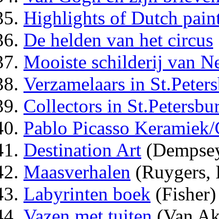
Highlights of Dutch paint
De helden van het circus
Mooiste schilderij van N
Verzamelaars in St.Peter
Collectors in St.Petersbu
Pablo Picasso Keramiek/
Destination Art
(Dempse
Maasverhalen
(Ruygers, 
Labyrinten boek
(Fisher)
Vazen met tuiten
(Van Ak