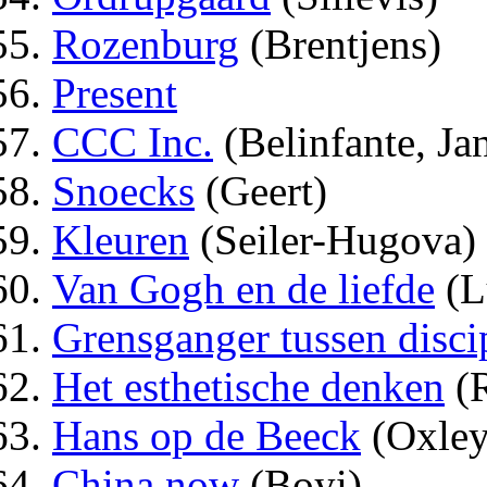
Rozenburg
(Brentjens)
Present
CCC Inc.
(Belinfante, Ja
Snoecks
(Geert)
Kleuren
(Seiler-Hugova)
Van Gogh en de liefde
(L
Grensganger tussen disci
Het esthetische denken
(R
Hans op de Beeck
(Oxley
China now
(Boyi)