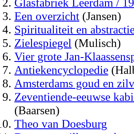
Glasfabriek Leerdam / 1
Een overzicht
(Jansen)
Spiritualiteit en abstracti
Zielespiegel
(Mulisch)
Vier grote Jan-Klaassens
Antiekencyclopedie
(Hal
Amsterdams goud en zilv
Zeventiende-eeuwse kabi
(Baarsen)
Theo van Doesburg