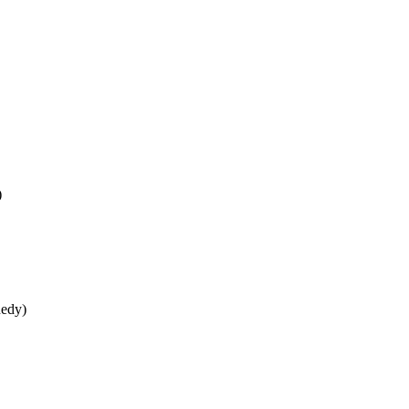
)
edy)