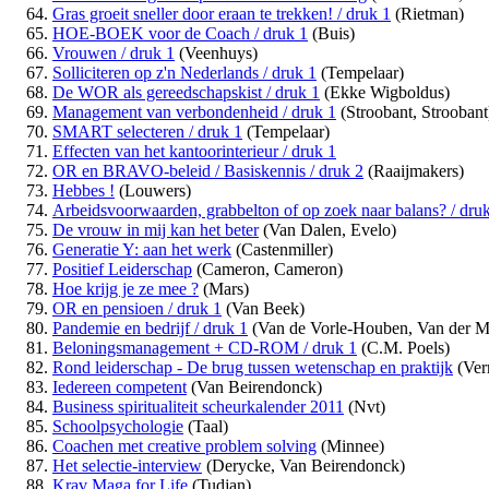
Gras groeit sneller door eraan te trekken! / druk 1
(Rietman)
HOE-BOEK voor de Coach / druk 1
(Buis)
Vrouwen / druk 1
(Veenhuys)
Solliciteren op z'n Nederlands / druk 1
(Tempelaar)
De WOR als gereedschapskist / druk 1
(Ekke Wigboldus)
Management van verbondenheid / druk 1
(Stroobant, Stroobant
SMART selecteren / druk 1
(Tempelaar)
Effecten van het kantoorinterieur / druk 1
OR en BRAVO-beleid / Basiskennis / druk 2
(Raaijmakers)
Hebbes !
(Louwers)
Arbeidsvoorwaarden, grabbelton of op zoek naar balans? / dru
De vrouw in mij kan het beter
(Van Dalen, Evelo)
Generatie Y: aan het werk
(Castenmiller)
Positief Leiderschap
(Cameron, Cameron)
Hoe krijg je ze mee ?
(Mars)
OR en pensioen / druk 1
(Van Beek)
Pandemie en bedrijf / druk 1
(Van de Vorle-Houben, Van der M
Beloningsmanagement + CD-ROM / druk 1
(C.M. Poels)
Rond leiderschap - De brug tussen wetenschap en praktijk
(Ver
Iedereen competent
(Van Beirendonck)
Business spiritualiteit scheurkalender 2011
(Nvt)
Schoolpsychologie
(Taal)
Coachen met creative problem solving
(Minnee)
Het selectie-interview
(Derycke, Van Beirendonck)
Krav Maga for Life
(Tudjan)