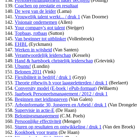
Personeelsmanagement nader becijferd
(Potting)
Coachen op prestatie en resultaat
De weg van de leider
(Lama)
Vrouwelijk talent werkt... / druk 1
(Van Doorne)
Visionair ondernemen
(Allen)
Your company's got talent
(Steijger)
Topbaas, rotbaas
(Sutton)
Van beginner tot uitblinker
(Vollenbroek)
EHBL
(Eyckmans)
Werken in wijsheid
(Van Santen)
Verantwoordelijk leiderschap
(Kessels)
Hand & hartsboek christelijk leiderschap
(Grievink)
Ubuntu!
(Lundin)
Belonen 2011
(Vink)
Flexibiliteit in bedrijf / druk 1
(Gryp)
Theorie rijbewijs b voor laaggeletterden / druk 1
(Beelaert)
Conversity model (E-boek | ePub-formaat)
(Willaerts)
Jaarboek Personeelsmanagement / 2012 / druk 1
Beginnen met leidinggeven
(Van Galen)
Arboinformatie 30, Jongeren en Arbeid / druk 1
(Van Drongele
Supervisie in actie-E
(De Haan)
Beloningsmanagement
(C.M. Poels)
Persoonlijke effectiviteit
(Menger)
Sturen op resultaten en ontwikkeling / druk 1
(Van den Broek)
Kookboek voor teams
(De Haan)