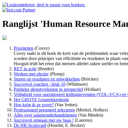
Ranglijst 'Human Resource Ma
Prioriteiten
(Covey)
Covey raakt in dit boek de kern van de problematiek waar velen
worden door principes van efficiëntie en resultaten in plaats van 
Hooguit leidt het ertoe dat mensen allerlei zaken sneller en be
RET in actie
(Bender)
Werken met plezier
(Plomp)
Sturen op resultaten en ontwikkeling
(Bröcker)
Succesvol coachen / druk 10
(Whitmore)
Publieke dienstverlening in perspectief
(Hollaar)
Veiligheid voor operationeel leidinggevenden (VOL-VCA) en 
Het GROTE Gesprekkenboek
Hoe krijg ik ze zover?
(Van Setten)
Professioneel personeel selecteren
(Meekel, Hofkes)
Alles over salarisonderhandelingen
(Van Minden)
Succesvol omgaan met uw baas !
(Laurens)
De HR-Scorecard
(Huselid, E. Becker)