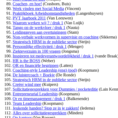
Coachen, en hoe!
(Crasborn, Buis)
Werk vinden met Social Media
(Vincent)
Praktijkboek Arbeidsomstandigheden
(Langenhuysen)
PVT Jaarboek 2011
(Van Leeuwen)
Waarom werken wij ? / druk 1
(Van Luijk)
Tango op de werkvloer / druk 1
(Nauta)
Leidinggeven aan overtuigingen
(Stam)
Non-verbale werkvormen in supervisie en coaching
(Sikkema)
Strategisch HRM in de publieke sector
(Steijn)
Persoonlijke effectiviteit / druk 1
(Menger)
Ziekteverzuim in 100 vragen
(Jongsma)
Inspireren tot medeverantwoordelijkheid / druk 1
(vande Braak
HR is the BOSS
(Weber)
OR en financiële begrippen
(Latten)
Coaching-style Leadership (eng) (pod)
(Koopmans)
De luistercoach + Boekje
(De Ronde)
Strategisch HRM in de publieke sector
(Steijn)
Creëer wind mee
(Kuipers)
Sollicitatiegesprekken voor Dummies / pocketeditie
(Lain Kenn
Entrepreneurial Leadership
(Koopmans)
Or en timemanagement / druk 1
(Balkenende)
Team Leadership
(Koopmans)
Jeukende handen? Stop ze in je zakken!
(Iedema)
Alles over sollicitatiegesprekken
(Minden)
Op kantoor
(Van Rossen)