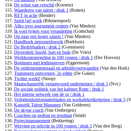
De winst van verschil
(Koenen)
Waarderen van talent / druk 1
(Rutten)
RET in actie
(Bender)
Spirit [at] work
(Rikmenspoel)
Alles over assessment centers
(Van Minden)
Ik voel (n)iets voor verandering
(Gottschal)
Op naar een hoger salaris !
(Van Minden)
Handboek personeelswerk
(Barkhuis)
De Bedrijfsatleet / druk 2
(Gonnissen)
Diversiteit: hoofd, hart en buik
(De Vries)
Werkkostenregeling in 100 vragen / druk 1
(Der Hoeven)
Beginnen met leidinggeven
(Eggermont)
De ondernemingsraad en arbeidsvoorwaarden
(Van den Hurk)
Trainingen ontwerpen, 2e editie
(De Galan)
Twitter werkt!
(Stoop)
Maatschappelijk verantwoord ondernemen / druk 1
(Nvt.)
De sociale politiek van het kabinet Rutte / druk 1
Het interne netwerk van de or / druk 1
Veiligheidsinformatiebladen en werkpleketikettering / druk 5
(V
Kansrijk Talent Managen
(Van Gelderen)
De skype coach
(Van Ombergen)
Coachen op gedrag en resultaat
(Smid)
Projectmanagement
(Bekkering)
Werving en selectie in 100 vragen / druk 1
(Van den Berg)