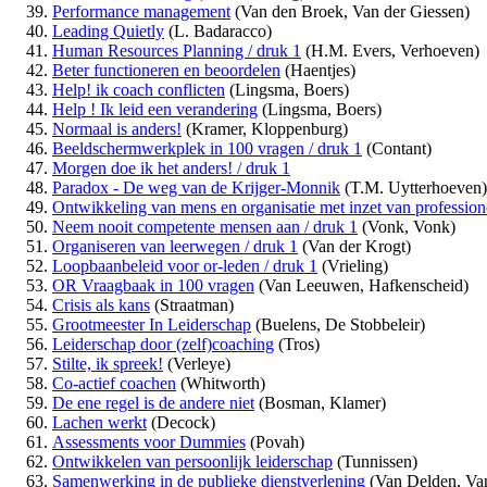
Performance management
(Van den Broek, Van der Giessen)
Leading Quietly
(L. Badaracco)
Human Resources Planning / druk 1
(H.M. Evers, Verhoeven)
Beter functioneren en beoordelen
(Haentjes)
Help! ik coach conflicten
(Lingsma, Boers)
Help ! Ik leid een verandering
(Lingsma, Boers)
Normaal is anders!
(Kramer, Kloppenburg)
Beeldschermwerkplek in 100 vragen / druk 1
(Contant)
Morgen doe ik het anders! / druk 1
Paradox - De weg van de Krijger-Monnik
(T.M. Uytterhoeven)
Ontwikkeling van mens en organisatie met inzet van profession
Neem nooit competente mensen aan / druk 1
(Vonk, Vonk)
Organiseren van leerwegen / druk 1
(Van der Krogt)
Loopbaanbeleid voor or-leden / druk 1
(Vrieling)
OR Vraagbaak in 100 vragen
(Van Leeuwen, Hafkenscheid)
Crisis als kans
(Straatman)
Grootmeester In Leiderschap
(Buelens, De Stobbeleir)
Leiderschap door (zelf)coaching
(Tros)
Stilte, ik spreek!
(Verleye)
Co-actief coachen
(Whitworth)
De ene regel is de andere niet
(Bosman, Klamer)
Lachen werkt
(Decock)
Assessments voor Dummies
(Povah)
Ontwikkelen van persoonlijk leiderschap
(Tunnissen)
Samenwerking in de publieke dienstverlening
(Van Delden, Va