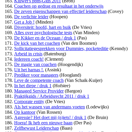
Kluwer's pbm-Gids 2011
(Bron)
Coachen op gedrag en resultaat in het onderwijs
De zeven eigenschappen van effectief leiderschap
(Covey)
De verlichte leider
(Hoopen)
Get a Job !
(Minden)
Diversiteit: hoofd, hart en buik
(De Vries)
Alles over psychologische tests
(Van Minden)
De Kikker en de Oceaan / druk 1
(Pas)
De kick van het coachen
(Van den Boomen)
Sollicitatiegesprekken voor Dummies, pocketeditie
(Kenndy)
Arbeid in crisis
(Batenburg)
Iedereen coach!
(Clement)
De magie van coachen
(Hoogendijk)
Uit het harnas !.
(Assink)
Prediker voor managers
(Hoogland)
Leve de competente coach
(Van Schaik-Kuijer)
In het diepe / druk 1
(Hofstee)
Managed Service Provider
(Bargon)
Praktijkgids / Arbeidsrecht 2011 / druk 1
Corporate entity
(De Vries)
Als het wassen van andermans voeten
(Lodewijks)
Op kantoor
(Van Rossen)
Agressie? Het doet mij (n)iets! / druk 1
(De Bruin)
Hoera! Ik heb een nieuwe baan
(Der Pas)
Zelfbewust Leiderschap
(Baas)