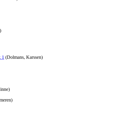
)
k 1
(Dolmans, Karssen)
inne)
meren)