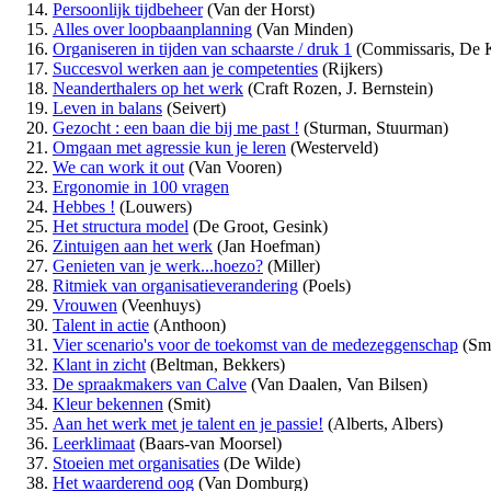
Persoonlijk tijdbeheer
(Van der Horst)
Alles over loopbaanplanning
(Van Minden)
Organiseren in tijden van schaarste / druk 1
(Commissaris, De K
Succesvol werken aan je competenties
(Rijkers)
Neanderthalers op het werk
(Craft Rozen, J. Bernstein)
Leven in balans
(Seivert)
Gezocht : een baan die bij me past !
(Sturman, Stuurman)
Omgaan met agressie kun je leren
(Westerveld)
We can work it out
(Van Vooren)
Ergonomie in 100 vragen
Hebbes !
(Louwers)
Het structura model
(De Groot, Gesink)
Zintuigen aan het werk
(Jan Hoefman)
Genieten van je werk...hoezo?
(Miller)
Ritmiek van organisatieverandering
(Poels)
Vrouwen
(Veenhuys)
Talent in actie
(Anthoon)
Vier scenario's voor de toekomst van de medezeggenschap
(Smi
Klant in zicht
(Beltman, Bekkers)
De spraakmakers van Calve
(Van Daalen, Van Bilsen)
Kleur bekennen
(Smit)
Aan het werk met je talent en je passie!
(Alberts, Albers)
Leerklimaat
(Baars-van Moorsel)
Stoeien met organisaties
(De Wilde)
Het waarderend oog
(Van Domburg)