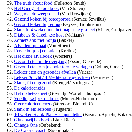
The truth about food
(Fullerton-Smith)
Het Omega 3 kookboek
(Van Straten)
Weg met de weegschaal
(Van Herwijnen)
Gezond koken bij osteoporose
(Semler, Szwillus)
Gezond koken bij reuma
(Keysser, Bohlmann)
Slank in 4 weken met het magische gi-dieet
(Kittler, Grillparzer
Diabetes & dagelijkse kost
(Maljaars)
Zomerslank met Sonja
(Bakker)
Afvallen op maat
(Van Strien)
Eerste hulp bij eetbuien
(Kortink)
Het dikke afvalboek
(Wolffers)
Gezond eten in de overgang
(Esson, Glenville)
Gezond eten om je cholesterol te verlagen
(Collins, Green)
Lekker eten en gezonder afvallen
(Vrieze)
Lekker & licht / 4 Mediterrane gerechten
(Vermeiren)
Slank, fit en gezond
(Kreugel-Tsachigova)
De calorieengids
Het diabetes dieet
(Govindji, Worrall Thompson)
Voedingswijzer diabetes
(Muller-Nothmann)
Over calorieen enzo
(Vervoort, Bleumink)
Slank in elk seizoen
(Hugaerts)
10 weken Slank Plan + stappenteller
(Bosman-Appelo, Bakker
Glutenvrij bakboek
(Blair, Blair)
Change One
(Onbekend)
De Calorie coach
(Spoormaker)