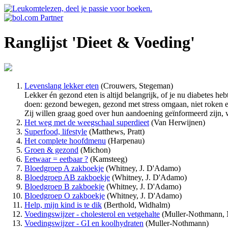
Ranglijst 'Dieet & Voeding'
Levenslang lekker eten
(Crouwers, Stegeman)
Lekker én gezond eten is altijd belangrijk, of je nu diabetes h
doen: gezond bewegen, gezond met stress omgaan, niet roken en 
Zij willen graag goed over hun aandoening geïnformeerd zijn, w
Het weg met de weegschaal superdieet
(Van Herwijnen)
Superfood, lifestyle
(Matthews, Pratt)
Het complete hoofdmenu
(Harpenau)
Groen & gezond
(Michon)
Eetwaar = eetbaar ?
(Kamsteeg)
Bloedgroep A zakboekje
(Whitney, J. D'Adamo)
Bloedgroep AB zakboekje
(Whitney, J. D'Adamo)
Bloedgroep B zakboekje
(Whitney, J. D'Adamo)
Bloedgroep O zakboekje
(Whitney, J. D'Adamo)
Help, mijn kind is te dik
(Berthold, Widhalm)
Voedingswijzer - cholesterol en vetgehalte
(Muller-Nothmann, 
Voedingswijzer - GI en koolhydraten
(Muller-Nothmann)