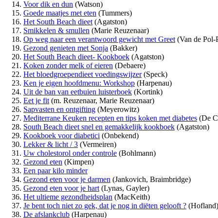
Voor dik en dun
(Watson)
Goede maatjes met eten
(Tummers)
Het South Beach dieet
(Agatston)
Smikkelen & smullen
(Marie Reuzenaar)
Op weg naar een verantwoord gewicht met Greet
(Van de Pol-
Gezond genieten met Sonja
(Bakker)
Het South Beach dieet- Kookboek
(Agatston)
Koken zonder melk of eieren
(Debaere)
Het bloedgroependieet voedingswijzer
(Speck)
Ken je eigen hoofdmenu: Workshop
(Harpenau)
Uit de ban van eetbuien luisterboek
(Kortink)
Eet je fit
(m. Reuzenaar, Marie Reuzenaar)
Sapvasten en ontgifting
(Meyerowitz)
Mediterrane Keuken recepten en tips koken met diabetes
(De C
South Beach dieet snel en gemakkelijk kookboek
(Agatston)
Kookboek voor diabetici
(Onbekend)
Lekker & licht / 3
(Vermeiren)
Uw cholestorol onder controle
(Bohlmann)
Gezond eten
(Kimpen)
Een paar kilo minder
Gezond eten voor je darmen
(Jankovich, Braimbridge)
Gezond eten voor je hart
(Lynas, Gayler)
Het ultieme gezondheidsplan
(MacKeith)
Je bent toch niet zo gek, dat je nog in diëten gelooft ?
(Hofland
De afslankclub
(Harpenau)