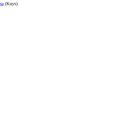
osa
(Kuys)