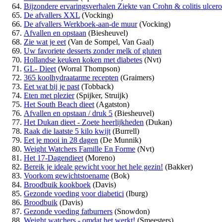
Bijzondere ervaringsverhalen Ziekte van Crohn & colitis ulcer
De afvallers XXL
(Vocking)
De afvallers Werkboek-aan-de muur
(Vocking)
Afvallen en opstaan
(Biesheuvel)
Zie wat je eet
(Van de Sompel, Van Gaal)
Uw favoriete desserts zonder melk of gluten
Hollandse keuken koken met diabetes
(Nvt)
GL- Dieet
(Worral Thompson)
365 koolhydraatarme recepten
(Graimers)
Eet wat bij je past
(Tobback)
Eten met plezier
(Spijker, Struijk)
Het South Beach dieet
(Agatston)
Afvallen en opstaan / druk 5
(Biesheuvel)
Het Dukan dieet - Zoete heerlijkheden
(Dukan)
Raak die laatste 5 kilo kwijt
(Burrell)
Eet je mooi in 28 dagen
(De Munnik)
Weight Watchers Famille En Forme
(Nvt)
Het 17-Dagendieet
(Moreno)
Bereik je ideale gewicht voor het hele gezin!
(Bakker)
Voorkom gewichtstoename
(Bok)
Broodbuik kookboek
(Davis)
Gezonde voeding voor diabetici
(Iburg)
Broodbuik
(Davis)
Gezonde voeding fatburners
(Snowdon)
Weight watchers - omdat het werkt!
(Smeesters)